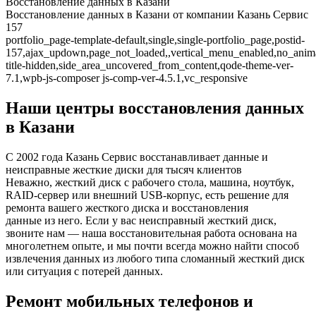
Восстановление данных в Казани
Восстановление данных в Казани от компании Казань Сервис
157
portfolio_page-template-default,single,single-portfolio_page,postid-
157,ajax_updown,page_not_loaded,,vertical_menu_enabled,no_anim
title-hidden,side_area_uncovered_from_content,qode-theme-ver-
7.1,wpb-js-composer js-comp-ver-4.5.1,vc_responsive
Наши центры восстановления данных
в Казани
С 2002 года Казань Сервис восстанавливает данные и
неисправные жесткие диски для тысяч клиентов
Неважно, жесткий диск с рабочего стола, машина, ноутбук,
RAID-сервер или внешний USB-корпус, есть решение для
ремонта вашего жесткого диска и восстановления
данные из него. Если у вас неисправный жесткий диск,
звоните нам — наша восстановительная работа основана на
многолетнем опыте, и мы почти всегда можно найти способ
извлечения данных из любого типа сломанный жесткий диск
или ситуация с потерей данных.
Ремонт мобильных телефонов и